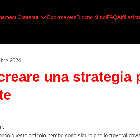
namenti
Contenuti
Bookmakers
Dicono di noi
FAQ
Affiliazion
bre 2024
reare una strategia p
te
r,
fondo questo articolo perchè sono sicuro che lo troverai davve