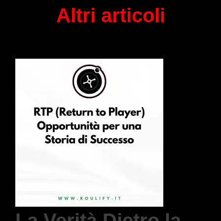
Altri articoli
La Verità Dietro la