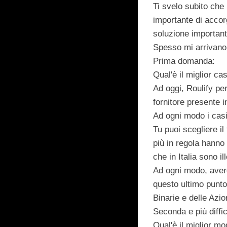
Ti svelo subito che 
importante di acco
soluzione importante
Spesso mi arrivano
Prima domanda:
Qual'è il miglior ca
Ad oggi, Roulify per
fornitore presente i
Ad ogni modo i casi
Tu puoi scegliere il
più in regola hanno
che in Italia sono i
Ad ogni modo, avere 
questo ultimo punto
Binarie e delle Azio
Seconda e più diffi
Qual'è il miglior m