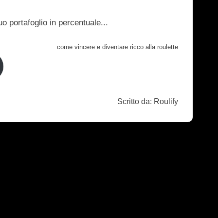
o portafoglio in percentuale...
come vincere e diventare ricco alla roulette
Scritto da: Roulify