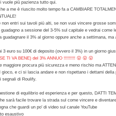
ci vuole più
pazienza
tutto qui.
o che a me è riuscito molto tempo fa a
CAMBIARE TOTALMEN
NTUALE!
 non entri sui tavoli più alti, se non vuoi vincere grosse s
 guadagno a sessione del 3-5% sul capitale e vedrai come 
 a
guadagnare
il 3% al
giorno
oppure anche a
settimana
, ma 
 3 euro su 100€ di deposito (ovvero il 3%) in un giorno gius
(SE TI VA BENE) del 3% ANNUO !!!!!!!!! 😲 😲 😲 
le
maggiore
procura più
sicurezza
e meno rischio ma ATTEN
ioco, e ci si lascia andare e non rispettano i dettami della pr
i segnali di Roulify.
uestione di equilibrio ed esperienza e per questo,
DATTI TE
he sarà facile trovare la strada sul come vincere e diventare 
sogna che guardi un po' di video sul canale YouTube
to esaustivo