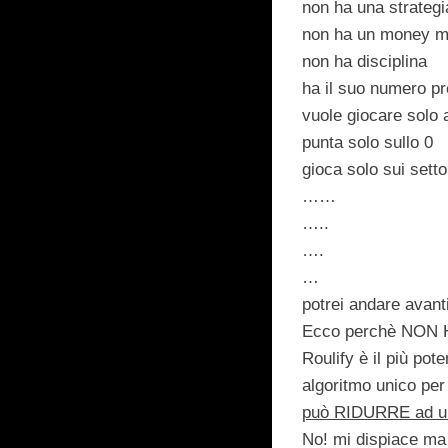
non ha una strategi
non ha un money ma
non ha disciplina
ha il suo numero pr
vuole giocare solo 
punta solo sullo 0
gioca solo sui setto
……
…..
….
…
potrei andare avanti
Ecco
perchè NON
Roulify è il più pot
algoritmo unico per 
può RIDURRE ad una 
No! mi dispiace ma 