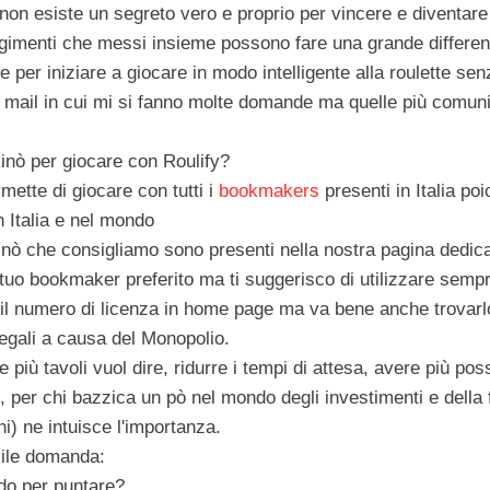
non esiste un segreto vero e proprio per vincere e diventare 
rgimenti che messi insieme possono fare una grande differen
 per iniziare a giocare in modo intelligente alla roulette sen
 mail in cui mi si fanno molte domande ma quelle più comun
sinò per giocare con Roulify?
mette di giocare con tutti i
bookmakers
presenti in Italia po
n Italia e nel mondo
nò che consigliamo sono presenti nella nostra pagina dedic
 tuo bookmaker preferito ma ti suggerisco di utilizzare sempr
 il numero di licenza in home page ma va bene anche trovarlo 
llegali a causa del Monopolio.
più tavoli vuol dire, ridurre i tempi di attesa, avere più possib
, per chi bazzica un pò nel mondo degli investimenti e della
ni) ne intuisce l'importanza.
cile domanda:
odo per puntare?