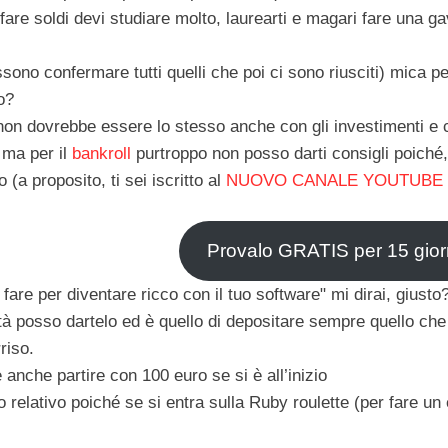
 fare soldi devi studiare molto, laurearti e magari fare una ga
sono confermare tutti quelli che poi ci sono riusciti) mica pen
o?
non dovrebbe essere lo stesso anche con gli investimenti e c
 ma per il
bankroll
purtroppo non posso darti consigli poiché
 (a proposito, ti sei iscritto al
NUOVO CANALE YOUTUBE 
Provalo GRATIS per 15 gior
fare per diventare ricco con il tuo software"
mi dirai, giusto
ltà posso dartelo ed è quello di
depositare
sempre quello che
rriso.
 anche partire con 100 euro se si è all’inizio
o relativo poiché se si entra sulla Ruby roulette (per fare 
.