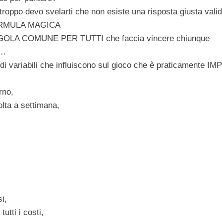
troppo devo svelarti che
non esiste
una
risposta
giusta
vali
FORMULA MAGICA
EGOLA COMUNE PER TUTTI che faccia vincere chiunque
a…
i variabili che influiscono sul gioco che è praticamente
IMP
orno,
lta a settimana,
si,
utti i costi,