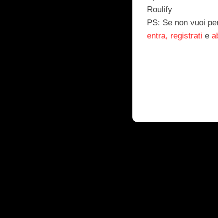
Roulify
PS: Se non vuoi perd
entra, registrati
e
a