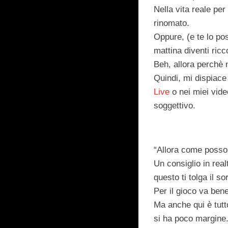
Nella vita reale per
rinomato.
Oppure, (e te lo pos
mattina diventi ricc
Beh, allora perchè 
Quindi, mi dispiace
Live
o nei miei video
soggettivo.
“Allora come posso 
Un
consiglio
in rea
questo ti tolga il so
Per il gioco va bene
Ma anche qui è tutt
si ha poco margine