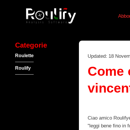
Abbo
Categorie
Roulette
Updated: 18 Novem
Come c
Roulify
vincen
Ciao amico Roulifye
"leggi bene fino in 