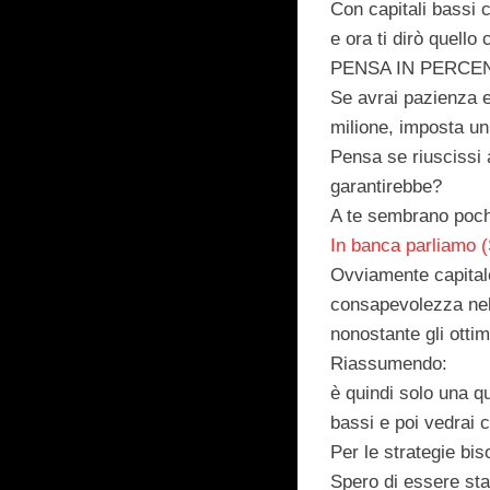
Con capitali bassi 
e ora ti dirò quell
PENSA IN PERCE
Se avrai pazienza e
milione
, imposta un
Pensa se riuscissi
garantirebbe?
A te sembrano pochi
In banca parliamo 
Ovviamente capita
consapevolezza nel g
nonostante gli ottim
Riassumendo:
è quindi solo una q
bassi e poi vedrai c
Per le strategie bi
Spero di essere sta