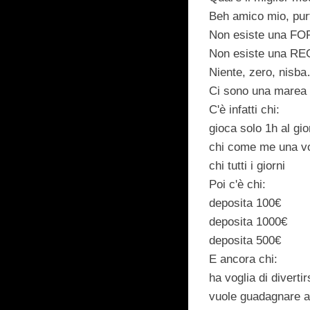
Beh amico mio, pur
Non esiste una 
Non esiste una R
Niente, zero, nisb
Ci sono una marea d
C'è infatti chi:
gioca solo 1h al gi
chi come me una vo
chi tutti i giorni
Poi c'è chi:
deposita 100€
deposita 1000€
deposita 500€
E ancora chi:
ha voglia di divertir
vuole guadagnare a t