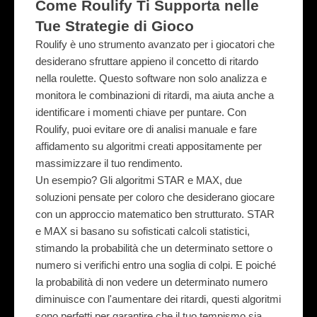
Come Roulify Ti Supporta nelle
Tue Strategie di Gioco
Roulify
è uno strumento avanzato per i giocatori che
desiderano sfruttare appieno il concetto di ritardo
nella roulette. Questo software non solo analizza e
monitora le combinazioni di ritardi, ma aiuta anche a
identificare i momenti chiave per puntare. Con
Roulify
, puoi evitare ore di analisi manuale e fare
affidamento su algoritmi creati appositamente per
massimizzare il tuo rendimento.
Un esempio? Gli algoritmi
STAR
e
MAX
, due
soluzioni pensate per coloro che desiderano giocare
con un approccio matematico ben strutturato.
STAR
e
MAX
si basano su sofisticati calcoli statistici,
stimando la probabilità che un determinato settore o
numero si verifichi entro una soglia di colpi. E poiché
la probabilità di non vedere un determinato numero
diminuisce con l'aumentare dei ritardi, questi algoritmi
sono perfetti per garantire che il tuo tempismo sia