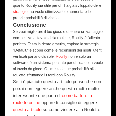
quanto
Roulify
sia utile per chi ha già sviluppato delle
strategie
ma vuole ottimizzarle e aumentare le
proprie probabilità di vincita.
Conclusione
Se vuoi migliorare il tuo gioco e ottenere un vantaggio
competitivo al tavolo della roulette,
Roulify
è l'alleato
perfetto. Testa la demo gratuita, esplora la strategia
“Default,” e scopri come le recensioni dei nostri utenti
verificati parlano da sole.
Roulify
non è solo un
software: è un sistema pensato per chi sa cosa vuole
al tavolo da gioco. Ottimizza le tue probabilità alla
roulette sfruttando i ritardi con Roulify
Se ti è piaciuto questo articolo penso che non 
potrai non leggere anche questo molto molto 
interessante che parla di 
come battere la 
roulette online
 oppure ti consiglio di leggere 
questo articolo
 su come vincere alla Roulette 