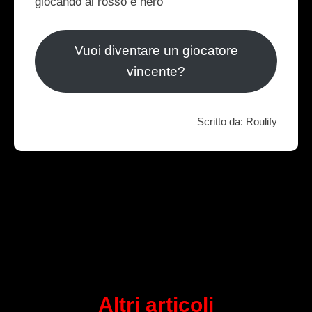
giocando al rosso e nero
Vuoi diventare un giocatore
vincente?
Scritto da: Roulify
Altri articoli