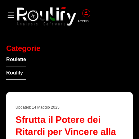
ACCEDI
Categorie
Roulette
Roulify
Updated: 14 Maggio 2025
Sfrutta il Potere dei
Ritardi per Vincere alla