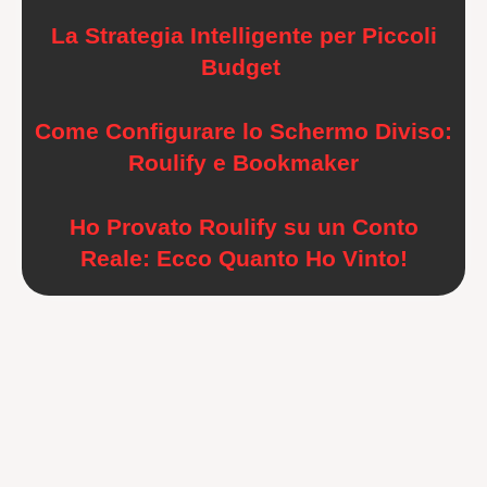
La Strategia Intelligente per Piccoli
Budget
Come Configurare lo Schermo Diviso:
Roulify e Bookmaker
Ho Provato Roulify su un Conto
Reale: Ecco Quanto Ho Vinto!