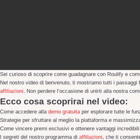
Sei curioso di scoprire come guadagnare con 
Roulify
 e come
Nel nostro 
video di benvenuto
affiliazioni
. Non perdere l’occasione di unirti alla nostra c
E
cco cosa scoprirai nel video:
Come accedere alla
demo gratuita
per esplorare tutte le funz
Strategie per sfruttare al meglio la piattaforma e massimizza
Come vincere premi esclusivi e ottenere vantaggi incredibili
I segreti del nostro programma di
affiliazioni
, che ti consent