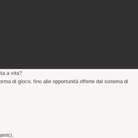
ta a vita? 
, ti mostriamo tutti i passaggi fondamentali: dall'accesso alla demo, all’utilizzo della piattaforma di gioco, fino alle opportunità offerte dal sistema di 
 amici.