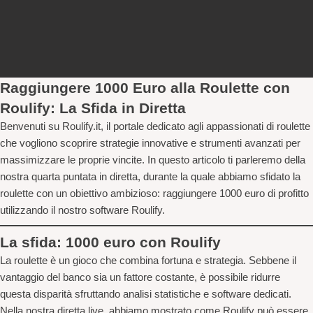
Raggiungere 1000 Euro alla Roulette con
Roulify: La Sfida in Diretta
Benvenuti su
Roulify.it
, il portale dedicato agli appassionati di roulette
che vogliono scoprire strategie innovative e strumenti avanzati per
massimizzare le proprie vincite. In questo articolo ti parleremo della
nostra
quarta puntata in diretta
, durante la quale abbiamo sfidato la
roulette con un obiettivo ambizioso: raggiungere
1000 euro di profitto
utilizzando il nostro software
Roulify
.
La sfida: 1000 euro con Roulify
La roulette è un gioco che combina fortuna e strategia. Sebbene il
vantaggio del banco sia un fattore costante, è possibile ridurre
questa disparità sfruttando analisi statistiche e software dedicati.
Nella nostra diretta live, abbiamo mostrato come Roulify può essere