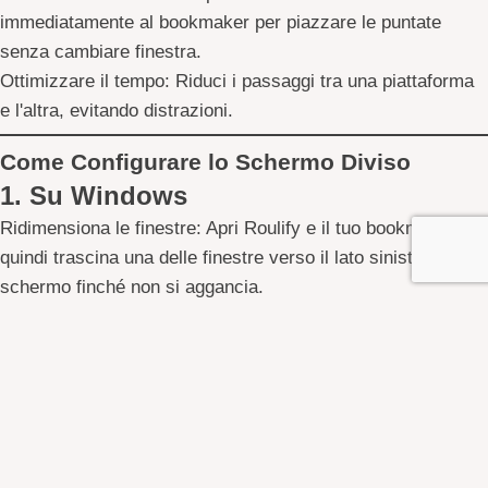
immediatamente al bookmaker per piazzare le puntate
senza cambiare finestra.
Ottimizzare il tempo:
Riduci i passaggi tra una piattaforma
e l'altra, evitando distrazioni.
Come Configurare lo Schermo Diviso
1. Su Windows
Ridimensiona le finestre:
Apri Roulify e il tuo bookmaker,
quindi trascina una delle finestre verso il lato sinistro dello
schermo finché non si aggancia.
Scegli l'altra finestra:
Seleziona l’applicazione rimanente
per posizionarla automaticamente sul lato opposto.
Regola le dimensioni:
Puoi modificare la larghezza delle
finestre trascinando la linea centrale.
2. Su macOS
Avvia lo Split View:
Fai clic sul pulsante verde in alto a