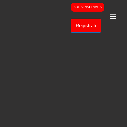
AREA RISERVATA
Registrati