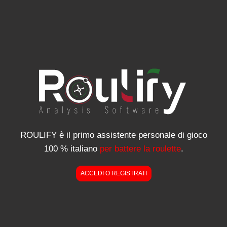
ROULIFY è il primo assistente personale di gioco
100 % italiano
per battere la roulette
.
ACCEDI O REGISTRATI