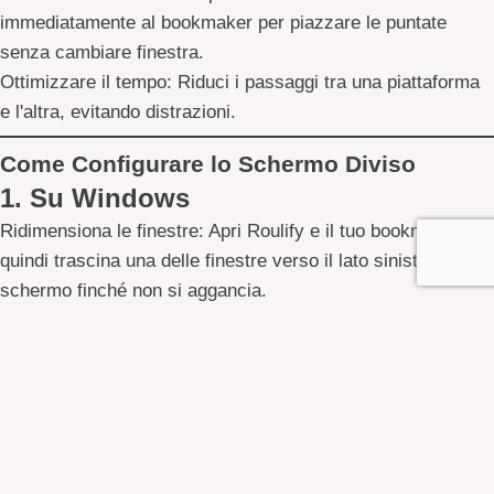
immediatamente al bookmaker per piazzare le puntate
senza cambiare finestra.
Ottimizzare il tempo:
Riduci i passaggi tra una piattaforma
e l'altra, evitando distrazioni.
Come Configurare lo Schermo Diviso
1. Su Windows
Ridimensiona le finestre:
Apri Roulify e il tuo bookmaker,
quindi trascina una delle finestre verso il lato sinistro dello
schermo finché non si aggancia.
Scegli l'altra finestra:
Seleziona l’applicazione rimanente
per posizionarla automaticamente sul lato opposto.
Regola le dimensioni:
Puoi modificare la larghezza delle
finestre trascinando la linea centrale.
2. Su macOS
Avvia lo Split View:
Fai clic sul pulsante verde in alto a